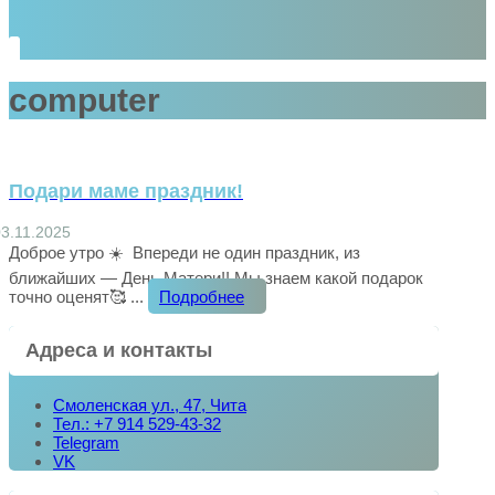
computer
Подари маме праздник!
03.11.2025
Доброе утро ☀️ Впереди не один праздник, из
ближайших — День Матери!! Мы знаем какой подарок
точно оценят🥰 ...
Подробнее
Адреса и контакты
Смоленская ул., 47, Чита
Тел.: +7 914 529-43-32
Telegram
VK