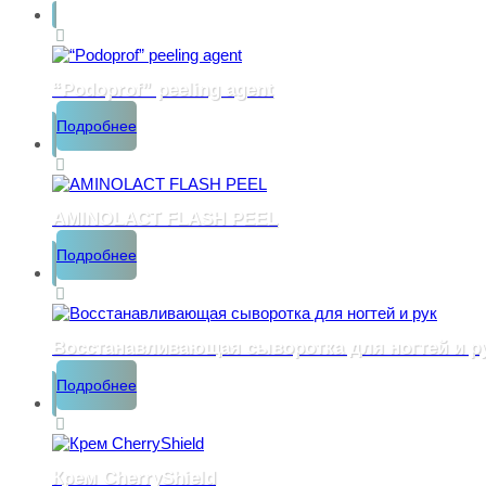
“Podoprof” peeling agent
Подробнее
AMINOLACT FLASH PEEL
Подробнее
Восстанавливающая сыворотка для ногтей и р
Подробнее
Крем CherryShield