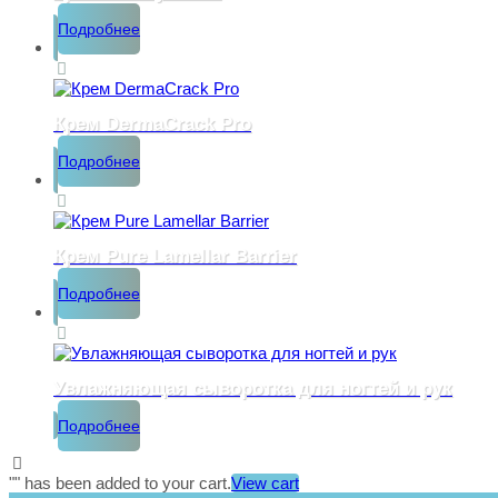
Подробнее
Крем DermaСrack Pro
Подробнее
Крем Pure Lamellar Barrier
Подробнее
Увлажняющая сыворотка для ногтей и рук
Подробнее
"
" has been added to your cart.
View cart