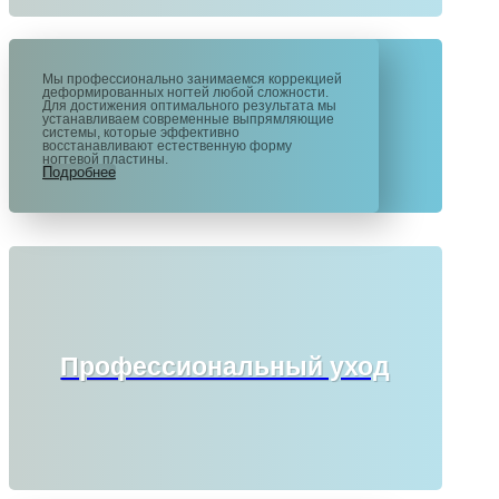
Мы профессионально занимаемся коррекцией
деформированных ногтей любой сложности.
Для достижения оптимального результата мы
устанавливаем современные выпрямляющие
системы, которые эффективно
восстанавливают естественную форму
ногтевой пластины.
Подробнее
Профессиональный уход