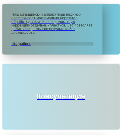
Наш медицинский аппаратный педикюр
обеспечивает максимально бережную
обработку, в том числе и деликатную
коррекцию отдельных участков. Это позволяет
добиться идеального результата без
дискомфорта.
Подробнее
Консультация