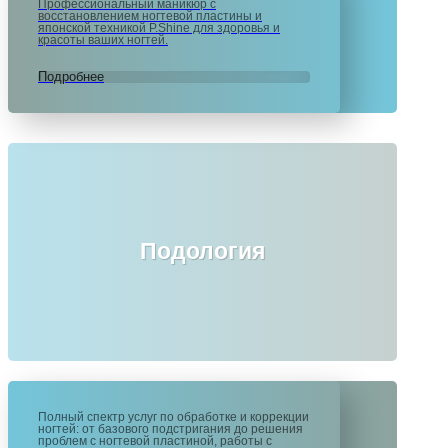
Профессиональный маникюр с
восстановлением ногтевой пластины и
японской техникой P.Shine для здоровья и
красоты ваших ногтей.
Подробнее
Подология
Полный спектр услуг по обработке и коррекции
ногтей: от базового подстригания до решения
проблем с ногтевой пластиной, работы с