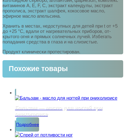
коллоидное серебро, аллантоин, фарнезол, комплекс
витаминов A, E, F, C, экстракт календулы, экстракт
прополиса, экстракт шалфея, кокосовое масло,
эфирное масло апельсина.
Хранить в местах, недоступных для детей при t от +5
до +25 °C, вдали от нагревательных приборов, от-
крытого огня и прямых солнечных лучей. Избегать
попадания средства в глаза и на слизистые.
Продукт клинически протестирован.
Похожие товары
Бальзам — масло для ногтей при
онихолизисе
Подробнее