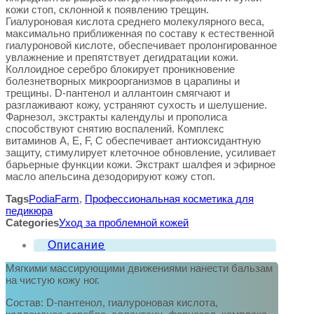
кожи стоп, склонной к появлению трещин.
Гиалуроновая кислота среднего молекулярного веса,
максимально приближенная по составу к естественной
гиалуроновой кислоте, обеспечивает пролонгированное
увлажнение и препятствует дегидратации кожи.
Коллоидное серебро блокирует проникновение
болезнетворных микроорганизмов в царапины и
трещины. D-пантенол и аллантоин смягчают и
разглаживают кожу, устраняют сухость и шелушение.
Фарнезол, экстракты календулы и прополиса
способствуют снятию воспалений. Комплекс
витаминов A, E, F, С обеспечивает антиоксидантную
защиту, стимулирует клеточное обновление, усиливает
барьерные функции кожи. Экстракт шалфея и эфирное
масло апельсина дезодорируют кожу стоп.
Tags
PodiaFarm
,
Профессиональная косметика для
педикюра
Categories
Уход за проблемной кожей
Описание
Мягкими массирующими движениями нанести бальзам
на чистую кожу ног.
Состав: D-пантенол, гиалуроновая кислота,