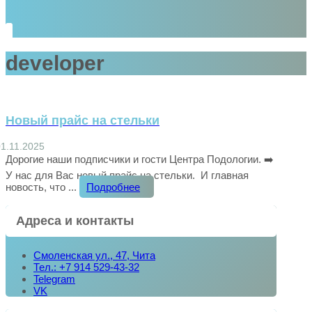
developer
Новый прайс на стельки
01.11.2025
Дорогие наши подписчики и гости Центра Подологии. ➡️
У нас для Вас новый прайс на стельки. И главная
новость, что ...
Подробнее
Адреса и контакты
Смоленская ул., 47, Чита
Тел.: +7 914 529-43-32
Telegram
VK